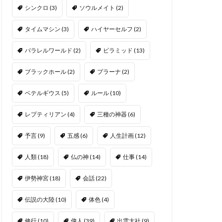
シンクロ
(3)
ソウルメイト
(2)
タイムマシン
(3)
ハイヤーセルフ
(2)
パラレルワールド
(2)
ピラミッド
(13)
ブラックホール
(2)
プラーナ
(2)
ベテルギウス
(5)
ルール
(10)
レプティリアン
(4)
三種の神器
(6)
予言
(9)
五感
(6)
人生計画
(12)
人類
(18)
仏の神
(14)
仕事
(14)
伊勢神宮
(18)
会話
(22)
伝説の大陸
(10)
体色
(4)
修行
(10)
偉人
(39)
出雲大社
(9)