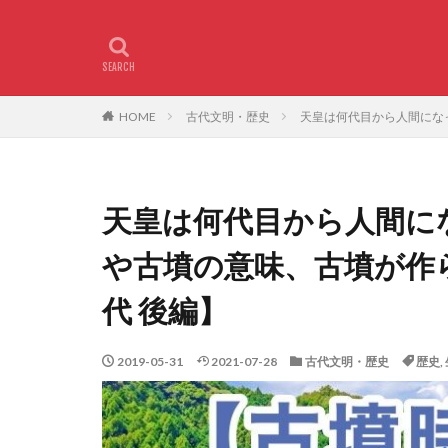
HOME
古代文明・歴史
天皇は何代目から人間にな
天皇は何代目から人間に
や古墳の意味、古墳が作
代 後編】
2019-05-31
2021-07-28
古代文明・歴史
歴史
,