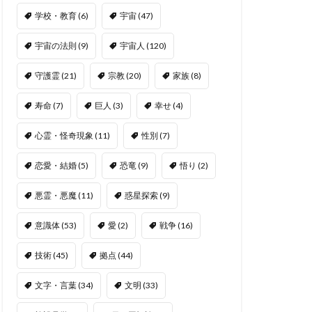
学校・教育
(6)
宇宙
(47)
宇宙の法則
(9)
宇宙人
(120)
守護霊
(21)
宗教
(20)
家族
(8)
寿命
(7)
巨人
(3)
幸せ
(4)
心霊・怪奇現象
(11)
性別
(7)
恋愛・結婚
(5)
恐竜
(9)
悟り
(2)
悪霊・悪魔
(11)
惑星探索
(9)
意識体
(53)
愛
(2)
戦争
(16)
技術
(45)
拠点
(44)
文字・言葉
(34)
文明
(33)