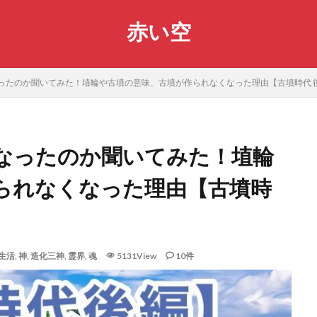
赤い空
ったのか聞いてみた！埴輪や古墳の意味、古墳が作られなくなった理由【古墳時代 
なったのか聞いてみた！埴輪
られなくなった理由【古墳時
生活
,
神
,
造化三神
,
霊界
,
魂
5131View
10件