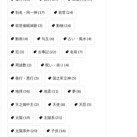
別名・同一神
(17)
前世
(24)
前世催眠体験
(3)
動物
(34)
動画
(4)
勾玉
(6)
占い・風水
(4)
厄
(3)
古事記
(22)
名前
(7)
周波数
(2)
呪い・祟り
(4)
善行・悪行
(5)
国之常立神
(5)
地球
(58)
地震
(11)
夢
(8)
天之御中主
(2)
天使
(8)
天罰
(5)
太陽
(19)
太陽系
(31)
太陽系外
(20)
子供
(16)