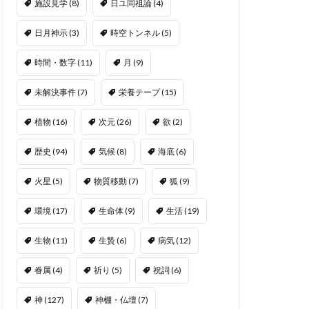
施設見学
(8)
日ユ同祖論
(4)
日月神示
(3)
時空トンネル
(5)
時間・数字
(11)
月
(9)
未解決事件
(7)
栄養テープ
(15)
植物
(16)
次元
(26)
欲
(2)
歴史
(94)
気候
(8)
海底
(6)
火星
(5)
物質移動
(7)
狐
(9)
環境
(17)
生命体
(9)
生活
(19)
生物
(11)
生贄
(6)
病気
(12)
眷属
(4)
祈り
(5)
祝詞
(6)
神
(127)
神棚・仏壇
(7)