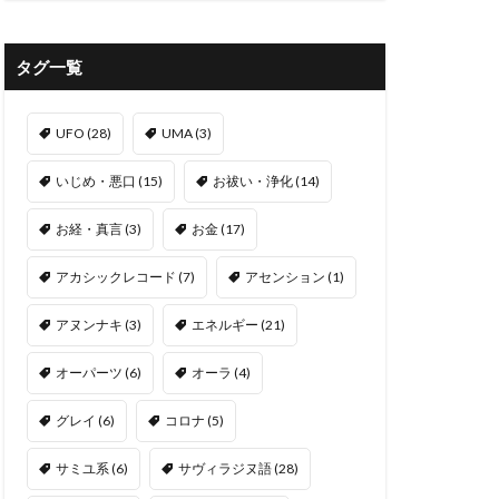
タグ一覧
UFO
(28)
UMA
(3)
いじめ・悪口
(15)
お祓い・浄化
(14)
お経・真言
(3)
お金
(17)
アカシックレコード
(7)
アセンション
(1)
アヌンナキ
(3)
エネルギー
(21)
オーパーツ
(6)
オーラ
(4)
グレイ
(6)
コロナ
(5)
サミユ系
(6)
サヴィラジヌ語
(28)