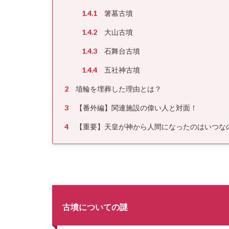
1.4.1
箸墓古墳
1.4.2
大山古墳
1.4.3
石舞台古墳
1.4.4
五社神古墳
2
埴輪を埋葬した理由とは？
3
【番外編】関連施設の偉い人と対面！
4
【重要】天皇が神から人間になったのはいつな
古墳についての謎