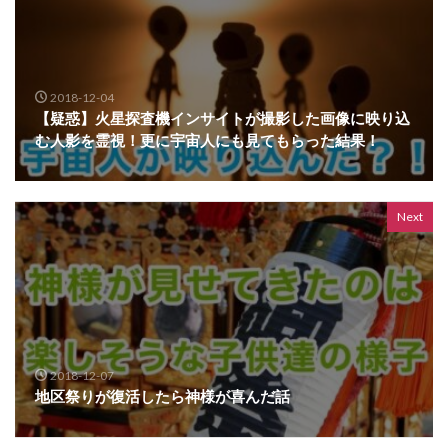
2018-12-04
【疑惑】火星探査機インサイトが撮影した画像に映り込
む人影を霊視！更に宇宙人にも見てもらった結果！
Next
2018-12-07
地区祭りが復活したら神様が喜んだ話