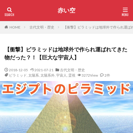
赤い空
HOME
古代文明・歴史
【衝撃】ピラミッドは地球外で作られ運ば
【衝撃】ピラミッドは地球外で作られ運ばれてきた
物だった？！【巨大な宇宙人】
2018-12-05
2021-07-21
古代文明・歴史
ピラミッド
,
太陽系
,
太陽系外
,
宇宙人
,
霊視
3272View
2件