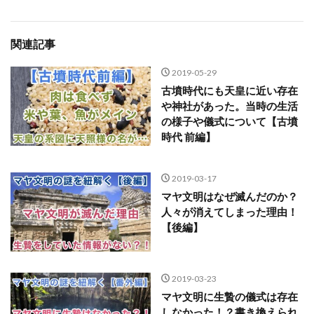
関連記事
2019-05-29
古墳時代にも天皇に近い存在
や神社があった。当時の生活
の様子や儀式について【古墳
時代 前編】
2019-03-17
マヤ文明はなぜ滅んだのか？
人々が消えてしまった理由！
【後編】
2019-03-23
マヤ文明に生贄の儀式は存在
しなかった！？書き換えられ