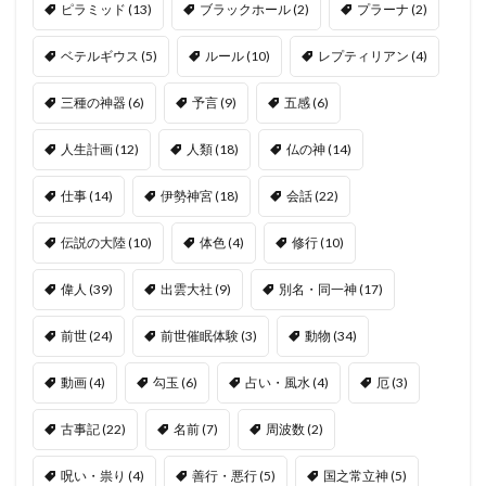
ピラミッド
(13)
ブラックホール
(2)
プラーナ
(2)
ベテルギウス
(5)
ルール
(10)
レプティリアン
(4)
三種の神器
(6)
予言
(9)
五感
(6)
人生計画
(12)
人類
(18)
仏の神
(14)
仕事
(14)
伊勢神宮
(18)
会話
(22)
伝説の大陸
(10)
体色
(4)
修行
(10)
偉人
(39)
出雲大社
(9)
別名・同一神
(17)
前世
(24)
前世催眠体験
(3)
動物
(34)
動画
(4)
勾玉
(6)
占い・風水
(4)
厄
(3)
古事記
(22)
名前
(7)
周波数
(2)
呪い・祟り
(4)
善行・悪行
(5)
国之常立神
(5)