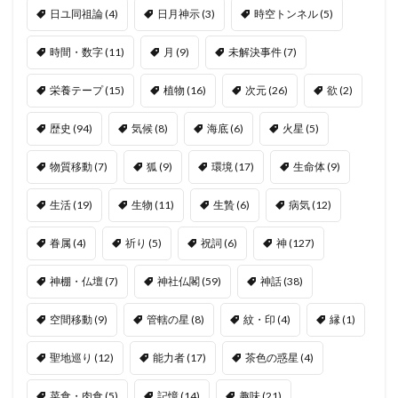
日ユ同祖論
(4)
日月神示
(3)
時空トンネル
(5)
時間・数字
(11)
月
(9)
未解決事件
(7)
栄養テープ
(15)
植物
(16)
次元
(26)
欲
(2)
歴史
(94)
気候
(8)
海底
(6)
火星
(5)
物質移動
(7)
狐
(9)
環境
(17)
生命体
(9)
生活
(19)
生物
(11)
生贄
(6)
病気
(12)
眷属
(4)
祈り
(5)
祝詞
(6)
神
(127)
神棚・仏壇
(7)
神社仏閣
(59)
神話
(38)
空間移動
(9)
管轄の星
(8)
紋・印
(4)
縁
(1)
聖地巡り
(12)
能力者
(17)
茶色の惑星
(4)
菜食・肉食
(5)
記憶
(14)
趣味
(21)