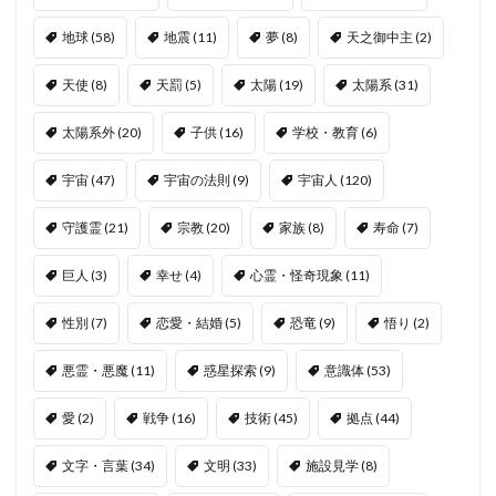
地球
(58)
地震
(11)
夢
(8)
天之御中主
(2)
天使
(8)
天罰
(5)
太陽
(19)
太陽系
(31)
太陽系外
(20)
子供
(16)
学校・教育
(6)
宇宙
(47)
宇宙の法則
(9)
宇宙人
(120)
守護霊
(21)
宗教
(20)
家族
(8)
寿命
(7)
巨人
(3)
幸せ
(4)
心霊・怪奇現象
(11)
性別
(7)
恋愛・結婚
(5)
恐竜
(9)
悟り
(2)
悪霊・悪魔
(11)
惑星探索
(9)
意識体
(53)
愛
(2)
戦争
(16)
技術
(45)
拠点
(44)
文字・言葉
(34)
文明
(33)
施設見学
(8)