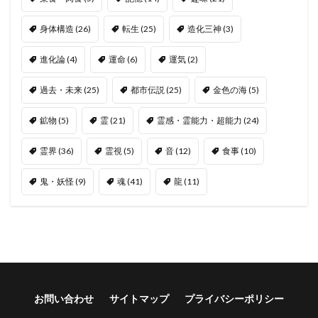
身体構造
(26)
転生
(25)
造化三神
(3)
進化論
(4)
運命
(6)
運気
(2)
過去・未来
(25)
都市伝説
(25)
金色の海
(5)
鉱物
(5)
霊
(21)
霊感・霊能力・超能力
(24)
霊界
(36)
霊視
(5)
音
(12)
食事
(10)
鬼・妖怪
(9)
魂
(41)
龍
(11)
お問い合わせ
サイトマップ
プライバシーポリシー