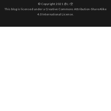
© Copyright 2021 赤い空
This blog is licensed under a Creative Commons Attribution-ShareAlike
4.0 International License.