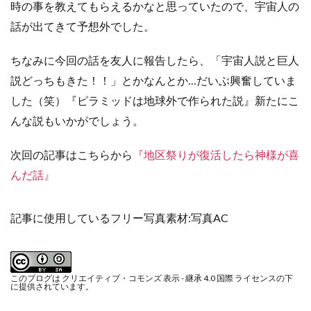
時の事を教えてもらえるかなと思っていたので、宇宙人の
話が出てきて予想外でした。
ちなみに今回の話を友人に報告したら、「宇宙人説と巨人
説どっちもきた！！」とかなんとか…だいぶ興奮していま
した（笑）
『ピラミッドは地球外で作られた説』
新たにこ
んな説もいかがでしょう。
次回の記事はこちらから
『地区祭りが復活したら神様が喜
んだ話』
記事に使用しているフリー写真素材:
写真AC
このブログは
クリエイティブ・コモンズ 表示 - 継承 4.0 国際 ライセンス
の下
に提供されています。