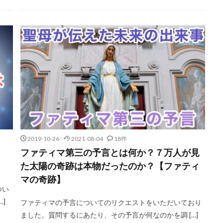
2019-10-26
2021-08-04
18件
ファティマ第三の予言とは何か？７万人が見
た太陽の奇跡は本物だったのか？【ファティ
マの奇跡】
つい
]
ファティマの予言についてのリクエストをいただいており
ました。質問するにあたり、その予言が何なのかを調 […]