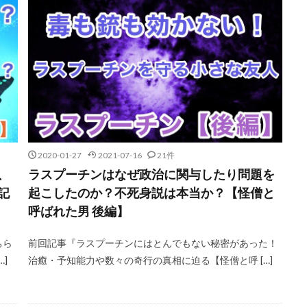
2020-01-27
2021-07-16
21件
、
ラスプーチンはなぜ政治に関与したり問題を
記
起こしたのか？不死身説は本当か？【怪僧と
呼ばれた男 後編】
ちら
前回記事『ラスプーチンにはとんでもない秘密があった！
]
治癒・予知能力や数々の奇行の真相に迫る【怪僧と呼 […]