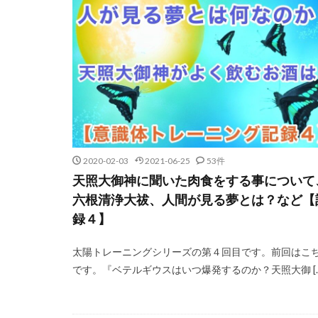
2020-02-03
2021-06-25
53件
天照大御神に聞いた肉食をする事について
六根清浄大祓、人間が見る夢とは？など【
録４】
太陽トレーニングシリーズの第４回目です。前回はこ
です。『ベテルギウスはいつ爆発するのか？天照大御 […