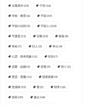
太陽系外
(20)
子供
(16)
学校・教育
(6)
宇宙
(47)
宇宙の法則
(9)
宇宙人
(120)
守護霊
(21)
宗教
(20)
家族
(8)
寿命
(7)
巨人
(3)
幸せ
(4)
心霊・怪奇現象
(11)
性別
(7)
恋愛・結婚
(5)
恐竜
(9)
悟り
(2)
悪霊・悪魔
(11)
惑星探索
(9)
意識体
(53)
愛
(2)
戦争
(16)
技術
(45)
拠点
(44)