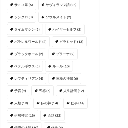
サミユ系
(6)
サヴィラジヌ語
(28)
シンクロ
(3)
ソウルメイト
(2)
タイムマシン
(3)
ハイヤーセルフ
(2)
パラレルワールド
(2)
ピラミッド
(13)
ブラックホール
(2)
プラーナ
(2)
ベテルギウス
(5)
ルール
(10)
レプティリアン
(4)
三種の神器
(6)
予言
(9)
五感
(6)
人生計画
(12)
人類
(18)
仏の神
(14)
仕事
(14)
伊勢神宮
(18)
会話
(22)
伝説の大陸
(10)
体色
(4)