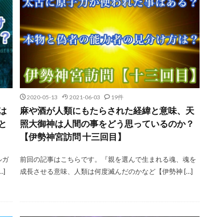
2020-05-13
2021-06-03
19件
は
麻や酒が人類にもたらされた経緯と意味、天
と
照大御神は人間の事をどう思っているのか？
【伊勢神宮訪問 十三回目】
ルガ
前回の記事はこちらです。『親を選んで生まれる魂、魂を
]
成長させる意味、人類は何度滅んだのかなど【伊勢神 […]