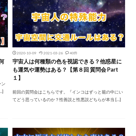
2020-10-09
2021-03-26
40件
何
宇宙人は何種類の色を視認できる？他惑星に
も運気や運勢はある？【第８回 質問会 Part
１】
ーン
]
前回の質問会はこちらです。『インコはずっと籠の中にい
てどう思っているのか？性善説と性悪説どちらが本当 […]