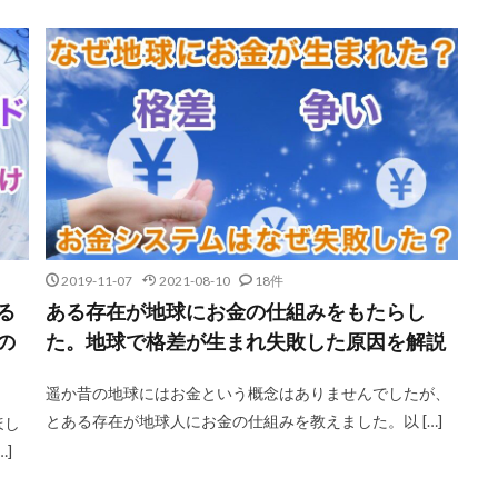
2019-11-07
2021-08-10
18件
る
ある存在が地球にお金の仕組みをもたらし
の
た。地球で格差が生まれ失敗した原因を解説
遥か昔の地球にはお金という概念はありませんでしたが、
とある存在が地球人にお金の仕組みを教えました。以 […]
ほし
]