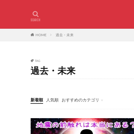
HOME
過去・未来
TAG
過去・未来
新着順
人気順
おすすめのカテゴリ
サヴィラジヌ星
神様・神社
歴史上の人物
霊的な話