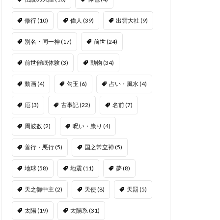
修行
(10)
偉人
(39)
出雲大社
(9)
別名・同一神
(17)
前世
(24)
前世催眠体験
(3)
動物
(34)
動画
(4)
勾玉
(6)
占い・風水
(4)
厄
(3)
古事記
(22)
名前
(7)
周波数
(2)
呪い・祟り
(4)
善行・悪行
(5)
国之常立神
(5)
地球
(58)
地震
(11)
夢
(8)
天之御中主
(2)
天使
(8)
天罰
(5)
太陽
(19)
太陽系
(31)