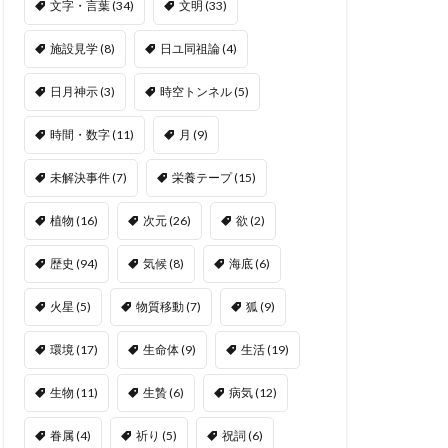
文字・言葉
(34)
文明
(33)
施設見学
(8)
日ユ同祖論
(4)
日月神示
(3)
時空トンネル
(5)
時間・数字
(11)
月
(9)
未解決事件
(7)
栄養テープ
(15)
植物
(16)
次元
(26)
欲
(2)
歴史
(94)
気候
(8)
海底
(6)
火星
(5)
物質移動
(7)
狐
(9)
環境
(17)
生命体
(9)
生活
(19)
生物
(11)
生贄
(6)
病気
(12)
眷属
(4)
祈り
(5)
祝詞
(6)