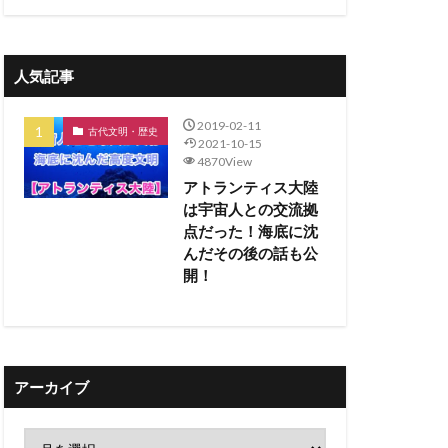
人気記事
2019-02-11
古代文明・歴史
2021-10-15
4870View
アトランティス大陸
は宇宙人との交流拠
点だった！海底に沈
んだその後の話も公
開！
アーカイブ