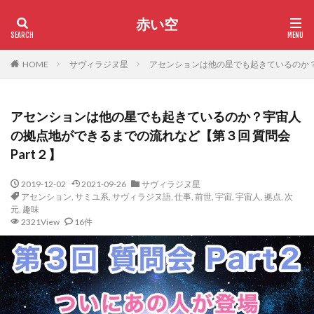
赤い空
HOME
サヴィラジヌ星
アセンションは他の星でも起きているのか？宇
アセンションは他の星でも起きているのか？宇宙人
の拠点地ができるまでの流れなど【第３回 質問会
Part２】
2019-12-02
2021-09-26
サヴィラジヌ星
アセンション
,
サミユ系
,
サヴィラジヌ語
,
仕事
,
前世
,
宇宙
,
宇宙人
,
拠点
,
次
元
,
趣味
2321View
16件