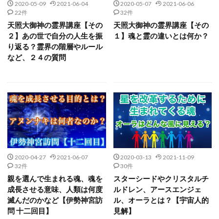
2020-05-09
2021-06-04
2020-05-07
2021-06-06
22件
32件
天照大御神の霊界講座【その
天照大御神の霊界講座【その
２】あの世で自分の人生を振
１】魂と霊の違いとは何か？
り返る？霊界の階層やルール
など、２４の質問
2020-04-27
2021-06-07
2020-03-13
2021-11-09
32件
30件
親を選んで生まれる魂、魂を
スターシードやクリスタルチ
成長させる意味、人類は何度
ルドレン、アースエンジェ
滅んだのかなど【伊勢神宮訪
ル、オーラとは？【宇宙人的
問 十二回目】
見解】