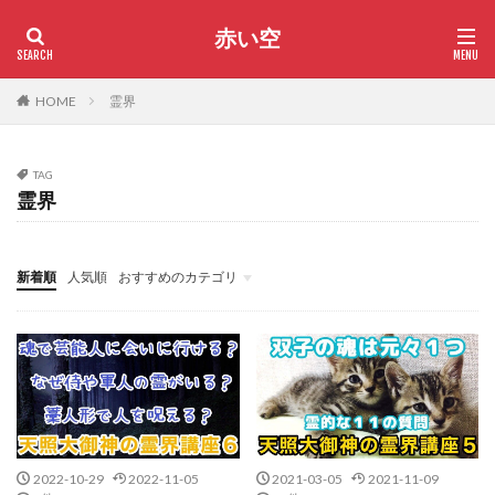
赤い空
HOME
霊界
TAG
霊界
新着順
人気順
おすすめのカテゴリ
サヴィラジヌ星
神様・神社
歴史上の人物
霊的な話
2022-10-29
2022-11-05
2021-03-05
2021-11-09