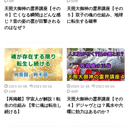
0件
32件
天照大御神の霊界講座【その
天照大御神の霊界講座【その
６】亡くなる瞬間はどんな感
５】双子の魂の仕組み、地球
じ？昔の姿の霊が目撃される
に転生する確率
のはなぜ？
2021-01-08
2021-03-26
2020-12-18
2021-03-26
34件
40件
【再掲載】宇宙人が解説！転
天照大御神の霊界講座【その
生の仕組み 【常に魂は転生し
４】デジャヴとは？風水や六
続ける】
曜に効力はあるのか？