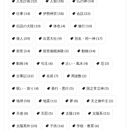
人生計画
(12)
人類
(18)
仏の神
(14)
仕事
(14)
伊勢神宮
(18)
会話
(22)
伝説の大陸
(10)
体色
(4)
修行
(10)
偉人
(39)
出雲大社
(9)
別名・同一神
(17)
前世
(24)
前世催眠体験
(3)
動物
(34)
動画
(4)
勾玉
(6)
占い・風水
(4)
厄
(3)
古事記
(22)
名前
(7)
周波数
(2)
呪い・祟り
(4)
善行・悪行
(5)
国之常立神
(5)
地球
(58)
地震
(11)
夢
(8)
天之御中主
(2)
天使
(8)
天罰
(5)
太陽
(19)
太陽系
(31)
太陽系外
(20)
子供
(16)
学校・教育
(6)