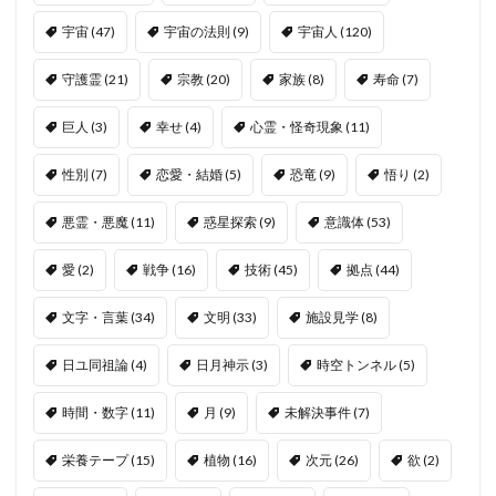
宇宙
(47)
宇宙の法則
(9)
宇宙人
(120)
守護霊
(21)
宗教
(20)
家族
(8)
寿命
(7)
巨人
(3)
幸せ
(4)
心霊・怪奇現象
(11)
性別
(7)
恋愛・結婚
(5)
恐竜
(9)
悟り
(2)
悪霊・悪魔
(11)
惑星探索
(9)
意識体
(53)
愛
(2)
戦争
(16)
技術
(45)
拠点
(44)
文字・言葉
(34)
文明
(33)
施設見学
(8)
日ユ同祖論
(4)
日月神示
(3)
時空トンネル
(5)
時間・数字
(11)
月
(9)
未解決事件
(7)
栄養テープ
(15)
植物
(16)
次元
(26)
欲
(2)