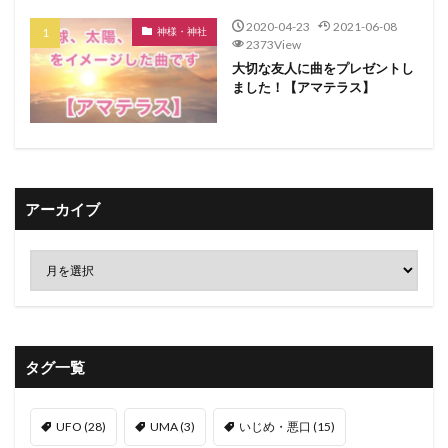
2020-04-23
2021-06-08
神様・神社
2373View
大切な友人に曲をプレゼントし
ました！【アマテラス】
アーカイブ
タグ一覧
UFO
(28)
UMA
(3)
いじめ・悪口
(15)