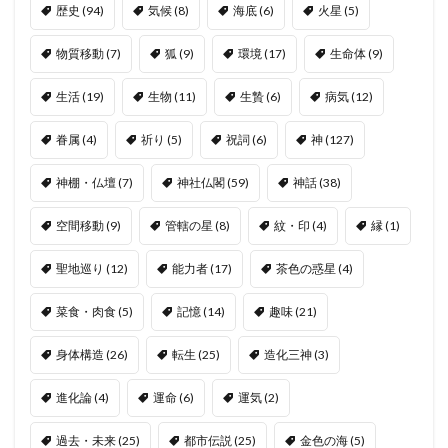
歴史
(94)
気候
(8)
海底
(6)
火星
(5)
物質移動
(7)
狐
(9)
環境
(17)
生命体
(9)
生活
(19)
生物
(11)
生贄
(6)
病気
(12)
眷属
(4)
祈り
(5)
祝詞
(6)
神
(127)
神棚・仏壇
(7)
神社仏閣
(59)
神話
(38)
空間移動
(9)
管轄の星
(8)
紋・印
(4)
縁
(1)
聖地巡り
(12)
能力者
(17)
茶色の惑星
(4)
菜食・肉食
(5)
記憶
(14)
趣味
(21)
身体構造
(26)
転生
(25)
造化三神
(3)
進化論
(4)
運命
(6)
運気
(2)
過去・未来
(25)
都市伝説
(25)
金色の海
(5)