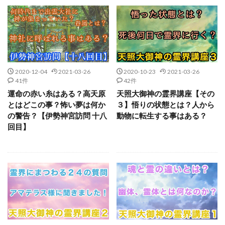
2020-12-04
2021-03-26
2020-10-23
2021-03-26
41件
42件
運命の赤い糸はある？高天原
天照大御神の霊界講座【その
とはどこの事？怖い夢は何か
３】悟りの状態とは？人から
の警告？【伊勢神宮訪問 十八
動物に転生する事はある？
回目】