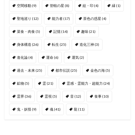
空間移動
(9)
管轄の星
(8)
紋・印
(4)
縁
(1)
聖地巡り
(12)
能力者
(17)
茶色の惑星
(4)
菜食・肉食
(5)
記憶
(14)
趣味
(21)
身体構造
(26)
転生
(25)
造化三神
(3)
進化論
(4)
運命
(6)
運気
(2)
過去・未来
(25)
都市伝説
(25)
金色の海
(5)
鉱物
(5)
霊
(21)
霊感・霊能力・超能力
(24)
霊界
(36)
霊視
(5)
音
(12)
食事
(10)
鬼・妖怪
(9)
魂
(41)
龍
(11)