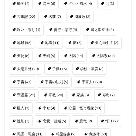
動画
(4)
勾玉
(6)
占い・風水
(4)
厄
(3)
古事記
(22)
名前
(7)
周波数
(2)
呪い・祟り
(4)
善行・悪行
(5)
国之常立神
(5)
地球
(58)
地震
(11)
夢
(8)
天之御中主
(2)
天使
(8)
天罰
(5)
太陽
(19)
太陽系
(31)
太陽系外
(20)
子供
(16)
学校・教育
(6)
宇宙
(47)
宇宙の法則
(9)
宇宙人
(120)
守護霊
(21)
宗教
(20)
家族
(8)
寿命
(7)
巨人
(3)
幸せ
(4)
心霊・怪奇現象
(11)
性別
(7)
恋愛・結婚
(5)
恐竜
(9)
悟り
(2)
悪霊・悪魔
(11)
惑星探索
(9)
意識体
(53)