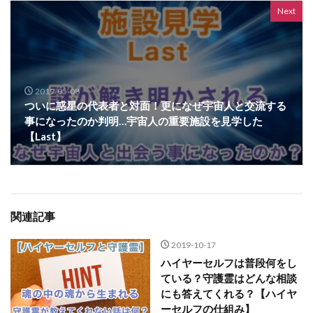
Next
2019-05-08
ついに惑星の代表者と対面！更になぜ宇宙人と交流する
事になったのか判明…宇宙人の重要施設を見学した
【Last】
関連記事
2019-10-17
ハイヤーセルフは普段何をし
ている？守護霊はどんな相談
にも答えてくれる？【ハイヤ
ーセルフの仕組み】