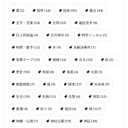
愛
(2)
戦争
(16)
技術
(45)
拠点
(44)
文字・言葉
(34)
文明
(33)
施設見学
(8)
日ユ同祖論
(4)
日月神示
(3)
時空トンネル
(5)
時間・数字
(11)
月
(9)
未解決事件
(7)
栄養テープ
(15)
植物
(16)
次元
(26)
欲
(2)
歴史
(94)
気候
(8)
海底
(6)
火星
(5)
物質移動
(7)
狐
(9)
環境
(17)
生命体
(9)
生活
(19)
生物
(11)
生贄
(6)
病気
(12)
眷属
(4)
祈り
(5)
祝詞
(6)
神
(127)
神棚・仏壇
(7)
神社仏閣
(59)
神話
(38)