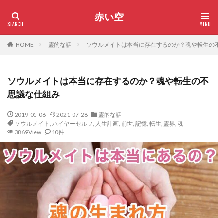
赤い空
HOME
霊的な話
ソウルメイトは本当に存在するのか？魂や転生の
ソウルメイトは本当に存在するのか？魂や転生の不
思議な仕組み
2019-05-06
2021-07-28
霊的な話
ソウルメイト
,
ハイヤーセルフ
,
人生計画
,
前世
,
記憶
,
転生
,
霊界
,
魂
3869View
10件