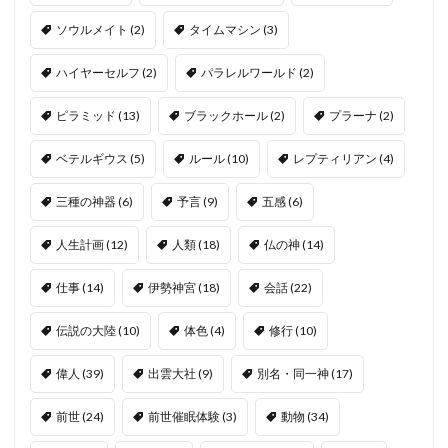
ソウルメイト
(2)
タイムマシン
(3)
ハイヤーセルフ
(2)
パラレルワールド
(2)
ピラミッド
(13)
ブラックホール
(2)
プラーナ
(2)
ベテルギウス
(5)
ルール
(10)
レプティリアン
(4)
三種の神器
(6)
予言
(9)
五感
(6)
人生計画
(12)
人類
(18)
仏の神
(14)
仕事
(14)
伊勢神宮
(18)
会話
(22)
伝説の大陸
(10)
体色
(4)
修行
(10)
偉人
(39)
出雲大社
(9)
別名・同一神
(17)
前世
(24)
前世催眠体験
(3)
動物
(34)