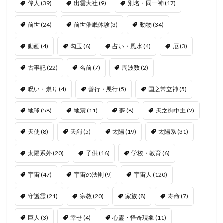
偉人
(39)
出雲大社
(9)
別名・同一神
(17)
前世
(24)
前世催眠体験
(3)
動物
(34)
動画
(4)
勾玉
(6)
占い・風水
(4)
厄
(3)
古事記
(22)
名前
(7)
周波数
(2)
呪い・祟り
(4)
善行・悪行
(5)
国之常立神
(5)
地球
(58)
地震
(11)
夢
(8)
天之御中主
(2)
天使
(8)
天罰
(5)
太陽
(19)
太陽系
(31)
太陽系外
(20)
子供
(16)
学校・教育
(6)
宇宙
(47)
宇宙の法則
(9)
宇宙人
(120)
守護霊
(21)
宗教
(20)
家族
(8)
寿命
(7)
巨人
(3)
幸せ
(4)
心霊・怪奇現象
(11)