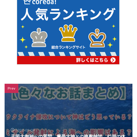
Prev
2022-05-04
天照大御神への質問、豊受大神との晩酌雑談、幻朋の体