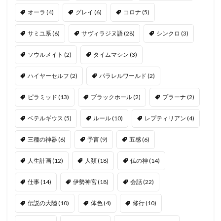
オーラ
(4)
グレイ
(6)
コロナ
(5)
サミユ系
(6)
サヴィラジヌ語
(28)
シンクロ
(3)
ソウルメイト
(2)
タイムマシン
(3)
ハイヤーセルフ
(2)
パラレルワールド
(2)
ピラミッド
(13)
ブラックホール
(2)
プラーナ
(2)
ベテルギウス
(5)
ルール
(10)
レプティリアン
(4)
三種の神器
(6)
予言
(9)
五感
(6)
人生計画
(12)
人類
(18)
仏の神
(14)
仕事
(14)
伊勢神宮
(18)
会話
(22)
伝説の大陸
(10)
体色
(4)
修行
(10)