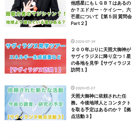
他惑星にもＬＧＢＴはあるの
か？エドガー・ケイシー、六
芒星について【第５回 質問会
Part２】
2020-07-19
２００年ぶりに天照大御神が
サヴィラジヌに降り立つ！星
の各地を見学【サヴィラジヌ
訪問１】
2020-05-27
天照大御神に依頼された任
務。今後地球人とコンタクト
を取る予定はあるのか？【拠
点活動３】