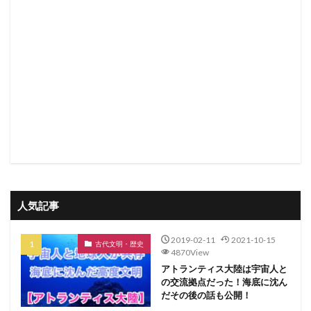
人気記事
2019-02-11
2021-10-15
古代文明・歴史
4870View
アトランティス大陸は宇宙人と
の交流拠点だった！海底に沈ん
だその後の話も公開！