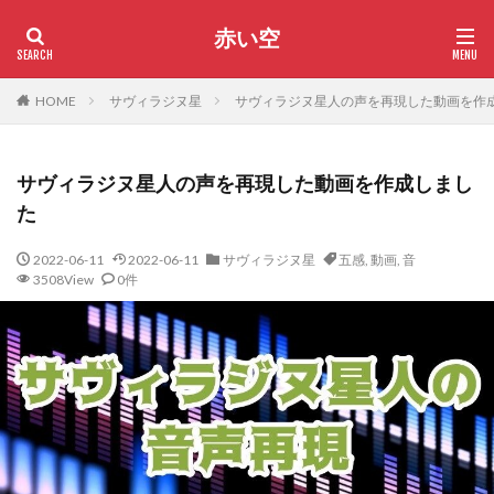
赤い空
HOME
サヴィラジヌ星
サヴィラジヌ星人の声を再現した動画を作
サヴィラジヌ星人の声を再現した動画を作成しまし
た
2022-06-11
2022-06-11
サヴィラジヌ星
五感
,
動画
,
音
3508View
0件