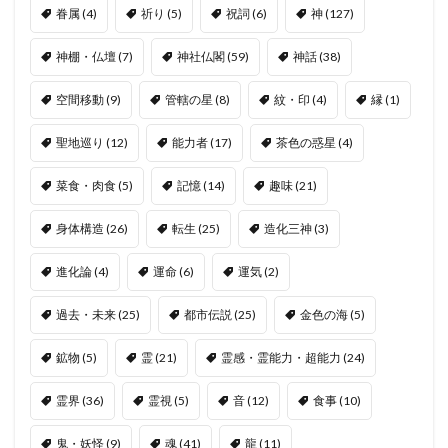
眷属
(4)
祈り
(5)
祝詞
(6)
神
(127)
神棚・仏壇
(7)
神社仏閣
(59)
神話
(38)
空間移動
(9)
管轄の星
(8)
紋・印
(4)
縁
(1)
聖地巡り
(12)
能力者
(17)
茶色の惑星
(4)
菜食・肉食
(5)
記憶
(14)
趣味
(21)
身体構造
(26)
転生
(25)
造化三神
(3)
進化論
(4)
運命
(6)
運気
(2)
過去・未来
(25)
都市伝説
(25)
金色の海
(5)
鉱物
(5)
霊
(21)
霊感・霊能力・超能力
(24)
霊界
(36)
霊視
(5)
音
(12)
食事
(10)
鬼・妖怪
(9)
魂
(41)
龍
(11)