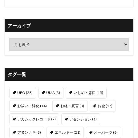
アーカイブ
タグ一覧
UFO
(28)
UMA
(3)
いじめ・悪口
(15)
お祓い・浄化
(14)
お経・真言
(3)
お金
(17)
アカシックレコード
(7)
アセンション
(1)
アヌンナキ
(3)
エネルギー
(21)
オーパーツ
(6)