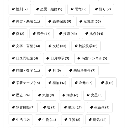
性別
(7)
恋愛・結婚
(5)
恐竜
(9)
悟り
(2)
悪霊・悪魔
(11)
惑星探索
(9)
意識体
(53)
愛
(2)
戦争
(16)
技術
(45)
拠点
(44)
文字・言葉
(34)
文明
(33)
施設見学
(8)
日ユ同祖論
(4)
日月神示
(3)
時空トンネル
(5)
時間・数字
(11)
月
(9)
未解決事件
(7)
栄養テープ
(15)
植物
(16)
次元
(26)
欲
(2)
歴史
(94)
気候
(8)
海底
(6)
火星
(5)
物質移動
(7)
狐
(9)
環境
(17)
生命体
(9)
生活
(19)
生物
(11)
生贄
(6)
病気
(12)