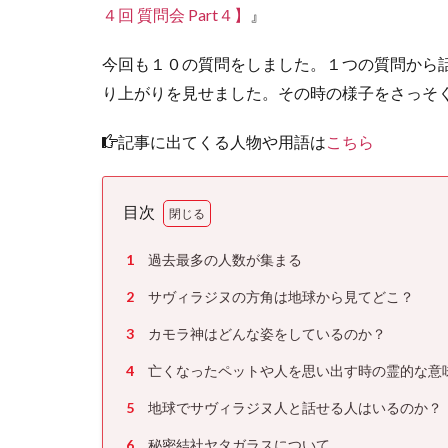
４回 質問会 Part４】
』
今回も１０の質問をしました。１つの質問から
り上がりを見せました。その時の様子をさっそ
記事に出てくる人物や用語は
こちら
目次
1
過去最多の人数が集まる
2
サヴィラジヌの方角は地球から見てどこ？
3
カモラ神はどんな姿をしているのか？
4
亡くなったペットや人を思い出す時の霊的な意
5
地球でサヴィラジヌ人と話せる人はいるのか？
6
秘密結社ヤタガラスについて