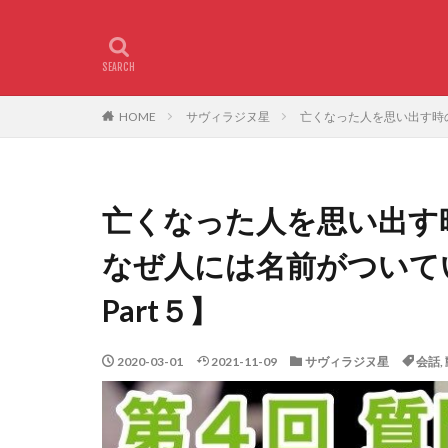
HOME
サヴィラジヌ星
亡くなった人を思い出す時の
亡くなった人を思い出す
なぜ人には名前がついて
Part５】
2020-03-01
2021-11-09
サヴィラジヌ星
会話
,