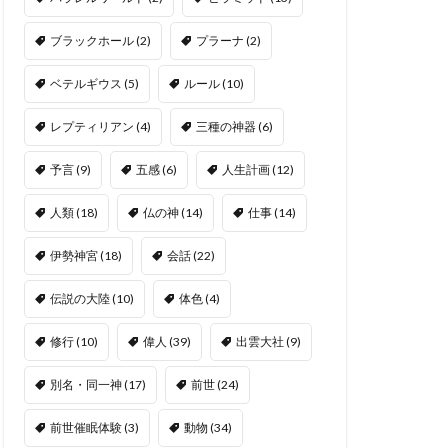
ブラックホール
(2)
プラーナ
(2)
ベテルギウス
(5)
ルール
(10)
レプティリアン
(4)
三種の神器
(6)
予言
(9)
五感
(6)
人生計画
(12)
人類
(18)
仏の神
(14)
仕事
(14)
伊勢神宮
(18)
会話
(22)
伝説の大陸
(10)
体色
(4)
修行
(10)
偉人
(39)
出雲大社
(9)
別名・同一神
(17)
前世
(24)
前世催眠体験
(3)
動物
(34)