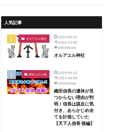
人気記事
2019-09-01
オルアエル神社
2022-01-02
69500View
オルアエル神社
2019-04-13
歴史上の人物
2021-06-09
22381View
織田信長の遺体が見
つからない理由が判
明！信長は謀反に気
付き、あらかじめ全
てを計画していた
【天下人信長 後編】