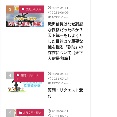
2019-04-11
歴史上の人物
2021-06-09
16335View
織田信長はなぜ残忍
な性格だったのか？
天下統一をしようと
した目的は？重要な
鍵を握る『弥助』の
存在について【天下
人信長 前編】
2020-04-14
質問・リクエス
2021-05-17
ト
13755View
質問・リクエスト受
付
2019-07-01
古代文明・歴史
2021-06-17