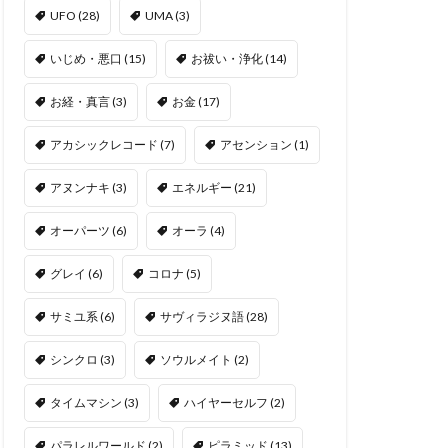
UFO
(28)
UMA
(3)
いじめ・悪口
(15)
お祓い・浄化
(14)
お経・真言
(3)
お金
(17)
アカシックレコード
(7)
アセンション
(1)
アヌンナキ
(3)
エネルギー
(21)
オーパーツ
(6)
オーラ
(4)
グレイ
(6)
コロナ
(5)
サミユ系
(6)
サヴィラジヌ語
(28)
シンクロ
(3)
ソウルメイト
(2)
タイムマシン
(3)
ハイヤーセルフ
(2)
パラレルワールド
(2)
ピラミッド
(13)