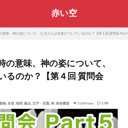
赤い空
意味、神の姿について、なぜ人には名前がついているのか？【第４回 質問会 Part
時の意味、神の姿について、
いるのか？【第４回 質問会
動物
,
名前
,
地球
,
拠点
,
文字・言葉
,
神
,
身体構造
3199View
37件