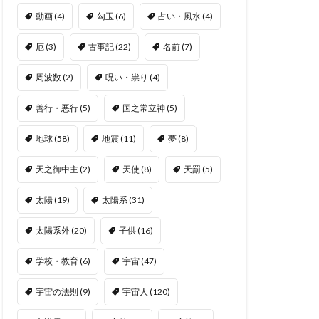
動画
(4)
勾玉
(6)
占い・風水
(4)
厄
(3)
古事記
(22)
名前
(7)
周波数
(2)
呪い・祟り
(4)
善行・悪行
(5)
国之常立神
(5)
地球
(58)
地震
(11)
夢
(8)
天之御中主
(2)
天使
(8)
天罰
(5)
太陽
(19)
太陽系
(31)
太陽系外
(20)
子供
(16)
学校・教育
(6)
宇宙
(47)
宇宙の法則
(9)
宇宙人
(120)