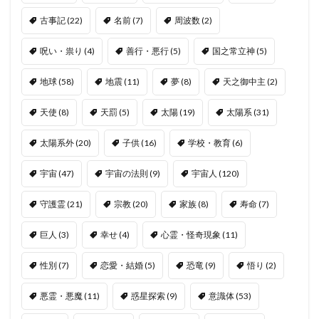
古事記
(22)
名前
(7)
周波数
(2)
呪い・祟り
(4)
善行・悪行
(5)
国之常立神
(5)
地球
(58)
地震
(11)
夢
(8)
天之御中主
(2)
天使
(8)
天罰
(5)
太陽
(19)
太陽系
(31)
太陽系外
(20)
子供
(16)
学校・教育
(6)
宇宙
(47)
宇宙の法則
(9)
宇宙人
(120)
守護霊
(21)
宗教
(20)
家族
(8)
寿命
(7)
巨人
(3)
幸せ
(4)
心霊・怪奇現象
(11)
性別
(7)
恋愛・結婚
(5)
恐竜
(9)
悟り
(2)
悪霊・悪魔
(11)
惑星探索
(9)
意識体
(53)