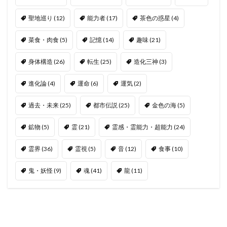
聖地巡り
(12)
能力者
(17)
茶色の惑星
(4)
菜食・肉食
(5)
記憶
(14)
趣味
(21)
身体構造
(26)
転生
(25)
造化三神
(3)
進化論
(4)
運命
(6)
運気
(2)
過去・未来
(25)
都市伝説
(25)
金色の海
(5)
鉱物
(5)
霊
(21)
霊感・霊能力・超能力
(24)
霊界
(36)
霊視
(5)
音
(12)
食事
(10)
鬼・妖怪
(9)
魂
(41)
龍
(11)