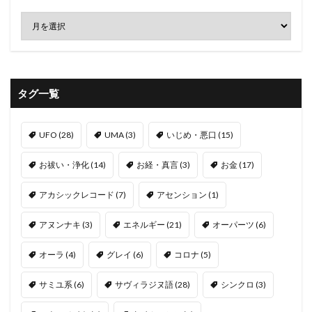
タグ一覧
UFO
(28)
UMA
(3)
いじめ・悪口
(15)
お祓い・浄化
(14)
お経・真言
(3)
お金
(17)
アカシックレコード
(7)
アセンション
(1)
アヌンナキ
(3)
エネルギー
(21)
オーパーツ
(6)
オーラ
(4)
グレイ
(6)
コロナ
(5)
サミユ系
(6)
サヴィラジヌ語
(28)
シンクロ
(3)