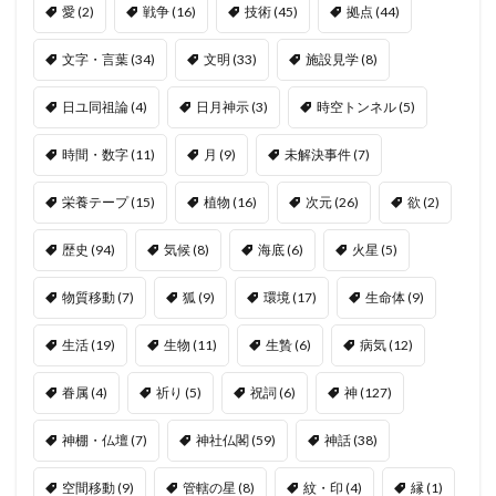
愛
(2)
戦争
(16)
技術
(45)
拠点
(44)
文字・言葉
(34)
文明
(33)
施設見学
(8)
日ユ同祖論
(4)
日月神示
(3)
時空トンネル
(5)
時間・数字
(11)
月
(9)
未解決事件
(7)
栄養テープ
(15)
植物
(16)
次元
(26)
欲
(2)
歴史
(94)
気候
(8)
海底
(6)
火星
(5)
物質移動
(7)
狐
(9)
環境
(17)
生命体
(9)
生活
(19)
生物
(11)
生贄
(6)
病気
(12)
眷属
(4)
祈り
(5)
祝詞
(6)
神
(127)
神棚・仏壇
(7)
神社仏閣
(59)
神話
(38)
空間移動
(9)
管轄の星
(8)
紋・印
(4)
縁
(1)