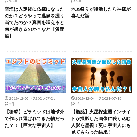
30件
6件
空海は入定後に仏様になった
地区祭りが復活したら神様が
のか？どうやって温泉を掘り
喜んだ話
当てたのか？真言を唱えると
何が起きるのか？など【質問
編】
2018-12-05
2021-07-21
2018-12-04
2021-07-10
2件
0件
【衝撃】ピラミッドは地球外
【疑惑】火星探査機インサイ
で作られ運ばれてきた物だっ
トが撮影した画像に映り込む
た？！【巨大な宇宙人】
人影を霊視！更に宇宙人にも
見てもらった結果！