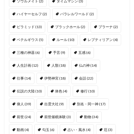
ソウルメイト
(2)
タイムマシン
(3)
ハイヤーセルフ
(2)
パラレルワールド
(2)
ピラミッド
(13)
ブラックホール
(2)
プラーナ
(2)
ベテルギウス
(5)
ルール
(10)
レプティリアン
(4)
三種の神器
(6)
予言
(9)
五感
(6)
人生計画
(12)
人類
(18)
仏の神
(14)
仕事
(14)
伊勢神宮
(18)
会話
(22)
伝説の大陸
(10)
体色
(4)
修行
(10)
偉人
(39)
出雲大社
(9)
別名・同一神
(17)
前世
(24)
前世催眠体験
(3)
動物
(34)
動画
(4)
勾玉
(6)
占い・風水
(4)
厄
(3)