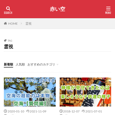
赤い空
HOME
霊視
TAG
霊視
新着順
人気順
おすすめのカテゴリ
サヴィラジヌ星
神様・神社
歴史上の人物
霊的な話
2020-01-10
2021-11-09
2018-12-07
2021-07-01