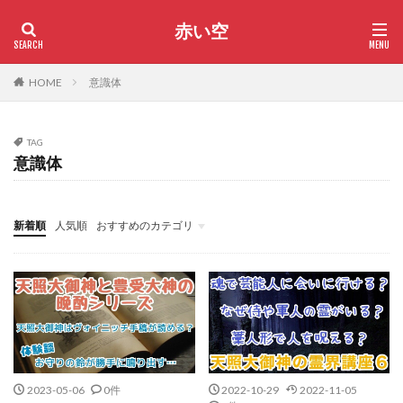
赤い空
HOME
意識体
TAG
意識体
新着順
人気順
おすすめのカテゴリ
サヴィラジヌ星
神様・神社
歴史上の人物
霊的な話
2023-05-06
0件
2022-10-29
2022-11-05