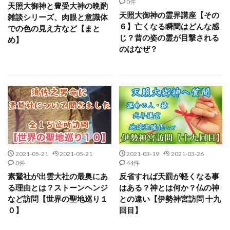
0件
天照大御神と豊受大神の晩酌
天照大御神の霊界講座【その
雑談シリーズ、肉眼と意識体
６】亡くなる瞬間はどんな感
での色の見え方など【まと
じ？昔の姿の霊が目撃される
め】
のはなぜ？
2021-05-21
2021-05-21
2021-03-19
2021-03-26
0件
44件
素鵞社が出雲大社の最奥にあ
反省すれば天罰が軽くなる事
る理由とは？ストーンヘンジ
はある？神とは何か？仏の神
など訪問【世界の聖地巡り１
との違い【伊勢神宮訪問 十九
０】
回目】