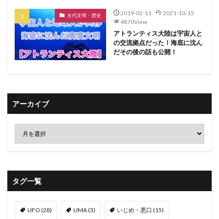
2019-02-11
2021-10-15
古代文明・歴史
4870View
アトランティス大陸は宇宙人と
の交流拠点だった！海底に沈ん
だその後の話も公開！
アーカイブ
タグ一覧
UFO
(28)
UMA
(3)
いじめ・悪口
(15)