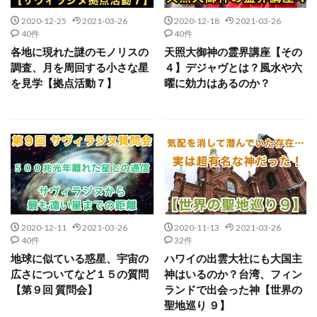
2020-12-25
2021-03-26
2020-12-18
2021-03-26
40件
40件
各地に現れた謎のモノリスの
天照大御神の霊界講座【その
調査、月を周回する小さな星
４】デジャヴとは？風水や六
を見学【拠点活動７】
曜に効力はあるのか？
2020-12-11
2021-03-26
2020-11-13
2021-03-26
40件
32件
地球に似ている惑星、宇宙の
ハワイの出雲大社にも大国主
広さについてなど１５の質問
神はいるのか？台湾、フィン
【第９回 質問会】
ランドで出会った神【世界の
聖地巡り ９】