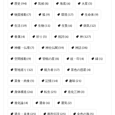
歴史
(94)
気候
(8)
海底
(6)
火星
(5)
物質移動
(7)
狐
(9)
環境
(17)
生命体
(9)
生活
(19)
生物
(11)
生贄
(6)
病気
(12)
眷属
(4)
祈り
(5)
祝詞
(6)
神
(127)
神棚・仏壇
(7)
神社仏閣
(59)
神話
(38)
空間移動
(9)
管轄の星
(8)
紋・印
(4)
縁
(1)
聖地巡り
(12)
能力者
(17)
茶色の惑星
(4)
菜食・肉食
(5)
記憶
(14)
趣味
(21)
身体構造
(26)
転生
(25)
造化三神
(3)
進化論
(4)
運命
(6)
運気
(2)
過去・未来
(25)
都市伝説
(25)
金色の海
(5)