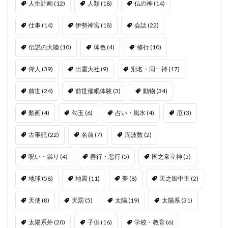
人生計画
(12)
人類
(18)
仏の神
(14)
仕事
(14)
伊勢神宮
(18)
会話
(22)
伝説の大陸
(10)
体色
(4)
修行
(10)
偉人
(39)
出雲大社
(9)
別名・同一神
(17)
前世
(24)
前世催眠体験
(3)
動物
(34)
動画
(4)
勾玉
(6)
占い・風水
(4)
厄
(3)
古事記
(22)
名前
(7)
周波数
(2)
呪い・祟り
(4)
善行・悪行
(5)
国之常立神
(5)
地球
(58)
地震
(11)
夢
(8)
天之御中主
(2)
天使
(8)
天罰
(5)
太陽
(19)
太陽系
(31)
太陽系外
(20)
子供
(16)
学校・教育
(6)