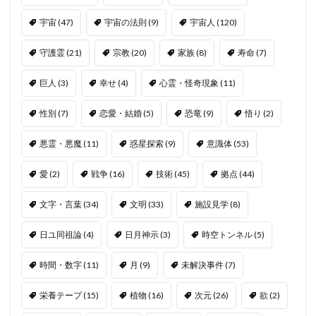
宇宙
(47)
宇宙の法則
(9)
宇宙人
(120)
守護霊
(21)
宗教
(20)
家族
(8)
寿命
(7)
巨人
(3)
幸せ
(4)
心霊・怪奇現象
(11)
性別
(7)
恋愛・結婚
(5)
恐竜
(9)
悟り
(2)
悪霊・悪魔
(11)
惑星探索
(9)
意識体
(53)
愛
(2)
戦争
(16)
技術
(45)
拠点
(44)
文字・言葉
(34)
文明
(33)
施設見学
(8)
日ユ同祖論
(4)
日月神示
(3)
時空トンネル
(5)
時間・数字
(11)
月
(9)
未解決事件
(7)
栄養テープ
(15)
植物
(16)
次元
(26)
欲
(2)