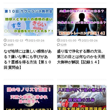
2021-02-13
2021-03-26
2021-01-30
2021-03-26
48件
52件
なぜ地球には激しい感情があ
盛り塩で浄化する際の方法、
る？嫌いな事にも学びがあ
第三の目とは何なのかを天照
る？霊感を得る方法【第１０
大御神が解説【記録１４】
回 質問会】