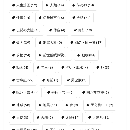
人生計画
(12)
人類
(18)
仏の神
(14)
仕事
(14)
伊勢神宮
(18)
会話
(22)
伝説の大陸
(10)
体色
(4)
修行
(10)
偉人
(39)
出雲大社
(9)
別名・同一神
(17)
前世
(24)
前世催眠体験
(3)
動物
(34)
動画
(4)
勾玉
(6)
占い・風水
(4)
厄
(3)
古事記
(22)
名前
(7)
周波数
(2)
呪い・祟り
(4)
善行・悪行
(5)
国之常立神
(5)
地球
(58)
地震
(11)
夢
(8)
天之御中主
(2)
天使
(8)
天罰
(5)
太陽
(19)
太陽系
(31)
太陽系外
(20)
子供
(16)
学校・教育
(6)