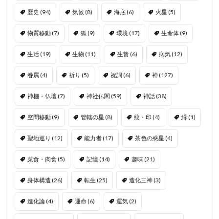
歴史
(94)
気候
(8)
海底
(6)
火星
(5)
物質移動
(7)
狐
(9)
環境
(17)
生命体
(9)
生活
(19)
生物
(11)
生贄
(6)
病気
(12)
眷属
(4)
祈り
(5)
祝詞
(6)
神
(127)
神棚・仏壇
(7)
神社仏閣
(59)
神話
(38)
空間移動
(9)
管轄の星
(8)
紋・印
(4)
縁
(1)
聖地巡り
(12)
能力者
(17)
茶色の惑星
(4)
菜食・肉食
(5)
記憶
(14)
趣味
(21)
身体構造
(26)
転生
(25)
造化三神
(3)
進化論
(4)
運命
(6)
運気
(2)