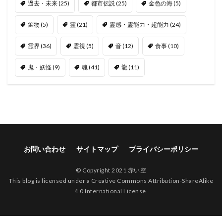
過去・未来
(25)
都市伝説
(25)
金色の海
(5)
鉱物
(5)
霊
(21)
霊感・霊能力・超能力
(24)
霊界
(36)
霊視
(5)
音
(12)
食事
(10)
鬼・妖怪
(9)
魂
(41)
龍
(11)
お問い合わせ
サイトマップ
プライバシーポリシー
© Copyright 2021 赤い空
This blog is licensed under a Creative Commons Attribution-ShareAlike
4.0 International License.