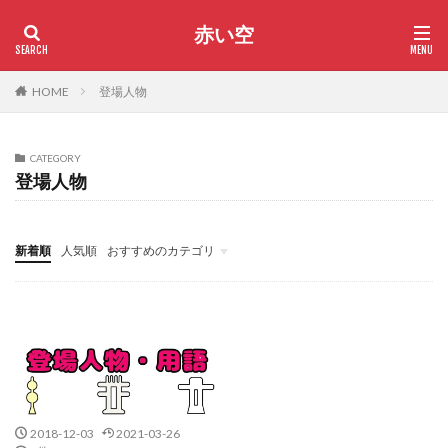
赤い空
HOME
登場人物
CATEGORY
登場人物
新着順
人気順
おすすめのカテゴリ
サヴィラジヌ星
神様・神社
歴史上の人物
霊的な話
2018-12-03
2021-03-26