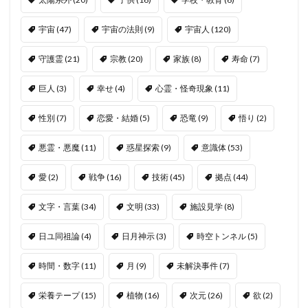
宇宙
(47)
宇宙の法則
(9)
宇宙人
(120)
守護霊
(21)
宗教
(20)
家族
(8)
寿命
(7)
巨人
(3)
幸せ
(4)
心霊・怪奇現象
(11)
性別
(7)
恋愛・結婚
(5)
恐竜
(9)
悟り
(2)
悪霊・悪魔
(11)
惑星探索
(9)
意識体
(53)
愛
(2)
戦争
(16)
技術
(45)
拠点
(44)
文字・言葉
(34)
文明
(33)
施設見学
(8)
日ユ同祖論
(4)
日月神示
(3)
時空トンネル
(5)
時間・数字
(11)
月
(9)
未解決事件
(7)
栄養テープ
(15)
植物
(16)
次元
(26)
欲
(2)